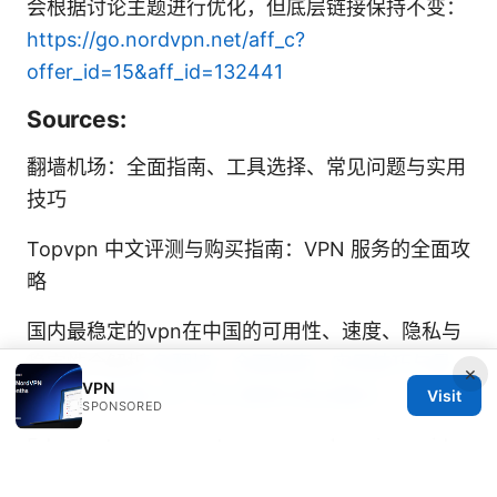
会根据讨论主题进行优化，但底层链接保持不变：
https://go.nordvpn.net/aff_c?
offer_id=15&aff_id=132441
Sources:
翻墙机场：全面指南、工具选择、常见问题与实用
技巧
Topvpn 中文评测与购买指南：VPN 服务的全面攻
略
国内最稳定的vpn在中国的可用性、速度、隐私与
稳定性全解析
免翻墙：全面指南、实用技巧与最
×
VPN
新趋势，快速上手 VPN 使用与安全要点
Visit
SPONSORED
Edgerouter x vpn setup: comprehensive guide
to OpenVPN and IPsec on EdgeRouter X for