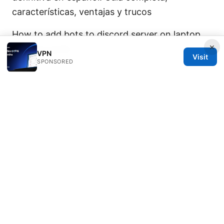
características, ventajas y trucos
How to add bots to discord server on laptop
×
ultimate guide
VPN
Visit
SPONSORED
© 2026 DIRECDUO. ALL RIGHTS RESERVED.
Direcduo Network LLC
233 South Wacker Drive
Chicago, IL, 60601
US
team@direcduo.com
+1-617-555-0149
About
Privacy Policy
Terms of Use