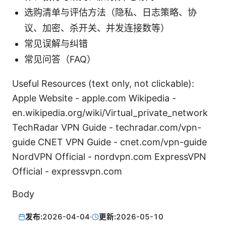
选购清单与评估方法（隐私、日志策略、协
议、加密、杀开关、并发连接数等）
常见误解与纠错
常见问答（FAQ）
Useful Resources (text only, not clickable):
Apple Website - apple.com Wikipedia -
en.wikipedia.org/wiki/Virtual_private_network
TechRadar VPN Guide - techradar.com/vpn-
guide CNET VPN Guide - cnet.com/vpn-guide
NordVPN Official - nordvpn.com ExpressVPN
Official - expressvpn.com
Body
发布:
2026-04-04
·
更新:
2026-05-10