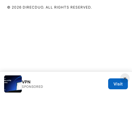
© 2026 DIRECDUO. ALL RIGHTS RESERVED.
×
VPN
Visit
SPONSORED
Direcduo Network LLC
233 South Wacker Drive
Chicago, IL, 60601
US
team@direcduo.com