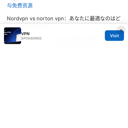
与免费资源
Nordvpn vs norton vpn：あなたに最適なのはど
っち？徹底比較ガイド
×
VPN
Visit
SPONSORED
Proxydroid plus：2025年您需要了解的全部信息
终极指南：VPN、安卓代理、隐私保护与上网安全
完整解读
© 2026 DIRECDUO. ALL RIGHTS RESERVED.
Direcduo Network LLC
233 South Wacker Drive
Chicago, IL, 60601
US