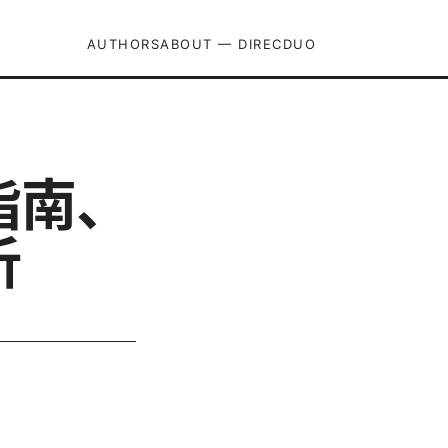
AUTHORS
ABOUT — DIRECDUO
指南、
析