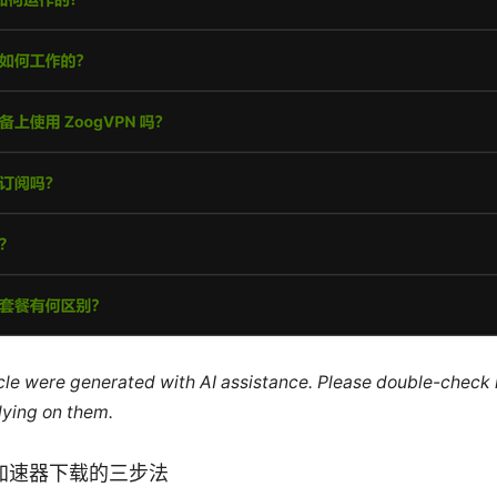
ticle were generated with AI assistance. Please double-check
lying on them.
加速器下载的三步法