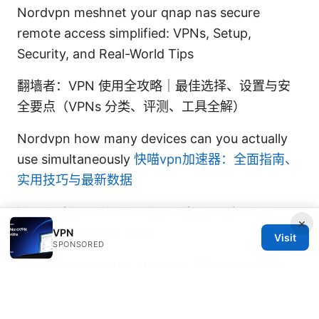
Nordvpn meshnet your qnap nas secure
remote access simplified: VPNs, Setup,
Security, and Real-World Tips
翻墙者：VPN 使用全攻略｜最佳选择、设置与安
全要点（VPNs 分类、评测、工具全解）
Nordvpn how many devices can you actually
use simultaneously
快喵vpn加速器：全面指南、
实用技巧与最新数据
Your guide to the nordvpn diagnostics app
×
fixing connection woes
VPN
Visit
SPONSORED
Windows edge vpn guide for Windows 10/11:
setup, extensions, and optimizations for
Microsoft Edge