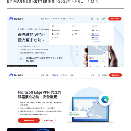
BY
MAGNUS KETTERING
·
2026年4月6日
·
1
MIN