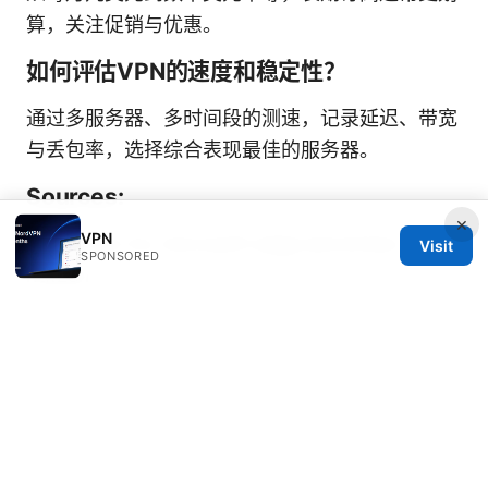
算，关注促销与优惠。
如何评估VPN的速度和稳定性？
通过多服务器、多时间段的测速，记录延迟、带宽
与丢包率，选择综合表现最佳的服务器。
Sources:
×
VPN
Urban vpn fur microsoft edge einrichten und
Visit
SPONSORED
nutzen
翻墙者：VPN 使用全攻略，全面提升网络自由与
隐私
天行vpn：高效安全的网络护航，2026年最
值得信赖的VPN选择与使用指南
手机梯子共享给电脑：终极指南与实用技巧，手机
热点共享、路由共享、跨平台方案全解析