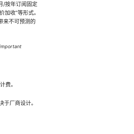
月/按年订阅固定
按价加收”等形式。
带来不可预测的
 important
价计费。
决于厂商设计。