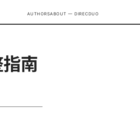
AUTHORS
ABOUT — DIRECDUO
整指南