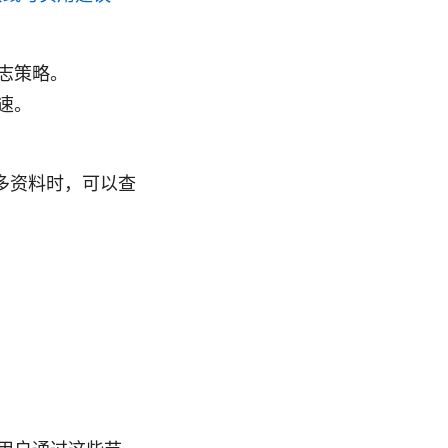
志策略。
速。
多资料时，可以查