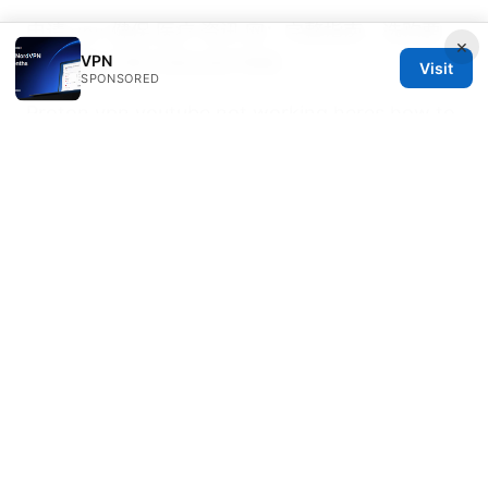
申请 vpn 健保 医疗 资讯 网：完整指南、选购要
×
VPN
点、设定步骤与隐私保护策略
Visit
SPONSORED
Proton vpn youtube not working heres how to
fix it fast
© 2026 DIRECDUO. ALL RIGHTS RESERVED.
Direcduo Network LLC
233 South Wacker Drive
Chicago, IL, 60601
US
team@direcduo.com
+1-617-555-0149
About
Privacy Policy
Terms of Use