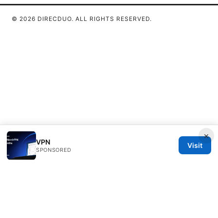
© 2026 DIRECDUO. ALL RIGHTS RESERVED.
×
VPN
Visit
SPONSORED
Direcduo Network LLC
233 South Wacker Drive
Chicago, IL, 60601
US