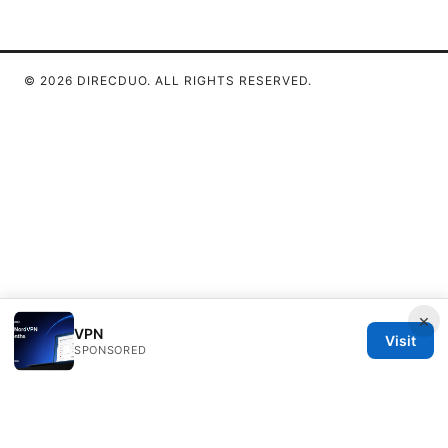
© 2026 DIRECDUO. ALL RIGHTS RESERVED.
×
VPN
Visit
SPONSORED
Direcduo Network LLC
233 South Wacker Drive