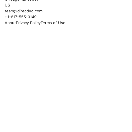
US
team@direcduo.com
+1-617-555-0149
About
Privacy Policy
Terms of Use