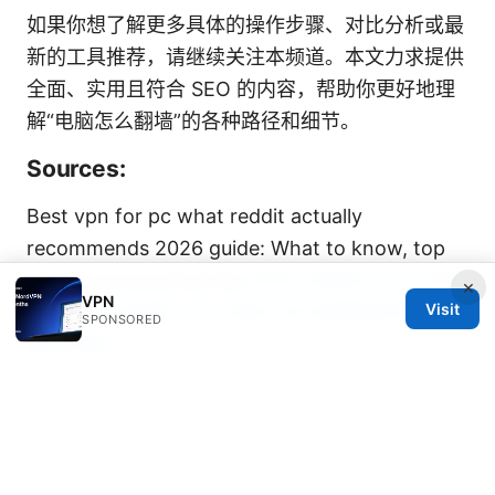
如果你想了解更多具体的操作步骤、对比分析或最
新的工具推荐，请继续关注本频道。本文力求提供
全面、实用且符合 SEO 的内容，帮助你更好地理
解“电脑怎么翻墙”的各种路径和细节。
Sources:
Best vpn for pc what reddit actually
recommends 2026 guide: What to know, top
picks, and practical tips
科学上网软件 VPN 科学
×
VPN
Visit
上网软件 全网速 VPN 伪装工具 高速稳定科学上网
SPONSORED
解决方案
Vpn alternatives: a practical guide to private
browsing with Tor, proxies, SSH tunnels,
DoH/DoT, and other privacy tools