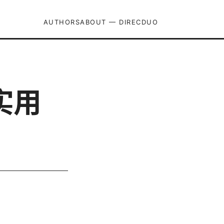
AUTHORS
ABOUT — DIRECDUO
实用