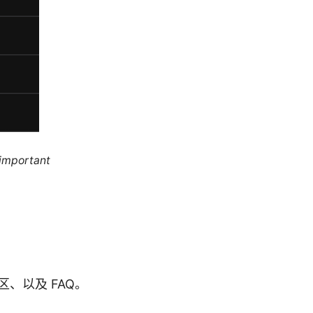
 important
、以及 FAQ。