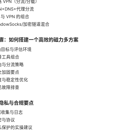
多路 VPN（分流/分载）
VPN+DNS+代理分流
or 与 VPN 的组合
hadowSocks/加密隧道混合
操步骤：如何搭建一个高效的磁力多方案
明确目标与评估环境
选择工具组合
路由与分流策略
安全加固要点
速度与稳定性优化
常见故障排查
、隐私与合规要点
数据收集与日志
加密与协议
隐私保护的实操建议