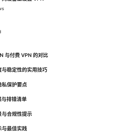
ws
d
PN 与付费 VPN 的对比
速度与稳定性的实用技巧
隐私保护要点
误与排错清单
景与合规性提示
示与最佳实践