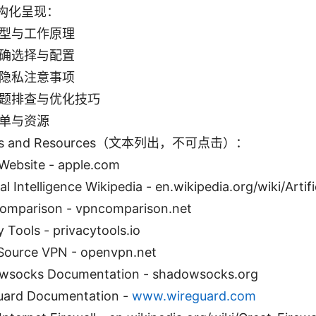
构化呈现：
型与工作原理
确选择与配置
隐私注意事项
题排查与优化技巧
单与资源
URLs and Resources（文本列出，不可点击）：
Website - apple.com
ial Intelligence Wikipedia - en.wikipedia.org/wiki/Artifi
omparison - vpncomparison.net
y Tools - privacytools.io
Source VPN - openvpn.net
wsocks Documentation - shadowsocks.org
uard Documentation -
www.wireguard.com