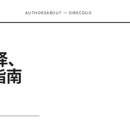
AUTHORS
ABOUT — DIRECDUO
择、
指南