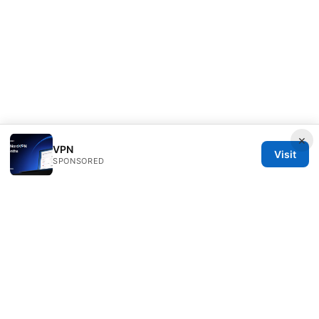
×
VPN
Visit
SPONSORED
Direcduo Network LLC
233 South Wacker Drive
Chicago, IL, 60601
US
team@direcduo.com
+1-617-555-0149
About
Privacy Policy
Terms of Use