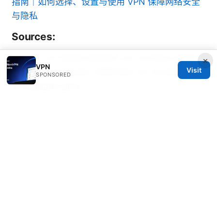
指南｜如何选择、设置与使用 VPN 保障网络安全
与隐私
Sources:
Obtenir un rabais etudiant sur nordvpn guide
×
VPN
Visit
complet et astuces: Optimiser ton accès VPN
SPONSORED
et épargner gros
Vpn厂商全面选型与评测：从安全、速度、价格到
隐私的完整指南
实惠vpn：2025年性价比最高的VPN选购指南、
价格对比、速度测试、解锁流媒体与隐私保护要点
Cyberghost vpn chrome extension download
file
Duckduckgo Not Working With VPN Heres