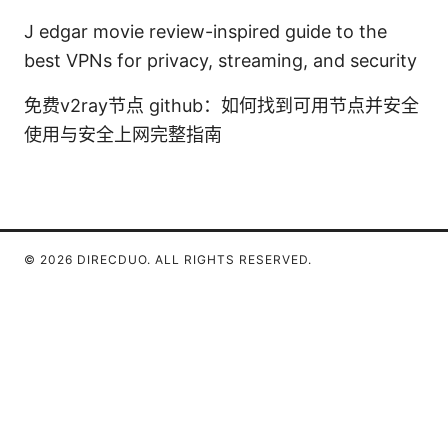
J edgar movie review-inspired guide to the
best VPNs for privacy, streaming, and security
免费v2ray节点 github：如何找到可用节点并安全
使用与安全上网完整指南
© 2026 DIRECDUO. ALL RIGHTS RESERVED.