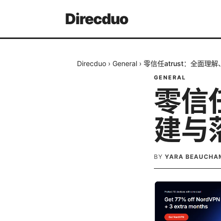
Direcduo
Direcduo
›
General
›
零信任atrust：全面理
GENERAL
零信任
建与
BY
YARA BEAUCHA