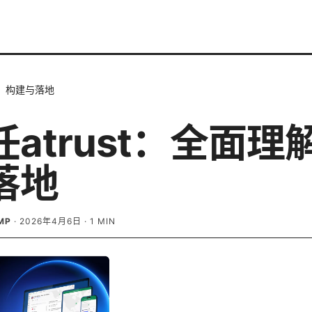
解、构建与落地
atrust：全面理
落地
MP
·
2026年4月6日
·
1
MIN