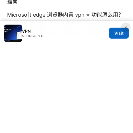
指南
Microsoft edge 浏览器内置 vpn ⭐ 功能怎么用？
全面指南与使用：Edge 内置 VPN 是否存在、浏
×
VPN
览器级与系统级方案、扩展对比、设置步骤与性能
Visit
SPONSORED
分析
猾猴vpn怎么样
© 2026 DIRECDUO. ALL RIGHTS RESERVED.
Direcduo Network LLC
233 South Wacker Drive
Chicago, IL, 60601
US