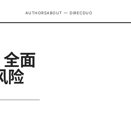
AUTHORS
ABOUT — DIRECDUO
：全面
风险