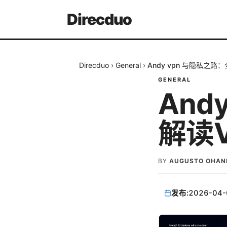
Direcduo
Direcduo
›
General
›
Andy vpn 与隐私之
GENERAL
And
解读
BY
AUGUSTO OHAN
发布:
2026-04-