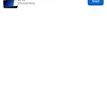
Visit
的实战攻略、实测数据和最新行业动态。与此同
SPONSORED
时，若你想直接查看一个信誉较高且综合性强的
VPN 服务选项，可以参考相关对比文章与独立评
测，帮助你在复杂选择中迅速锁定最符合你需求的
方案。
Sources:
Vpn电脑：全面指南与实用技巧，提升上网隐私与
自由
Clash购买：2026年如何选择最佳节点订阅服务
手机翻墙软件：全面指南、评测、选购与使用技巧
Astrill apk：全方位VPN知识与实用指南
故宫博物院介绍：一生必去的中国古代皇宫深度游
玩攻略｜故宫门票、导览、最佳拍照点、开放时