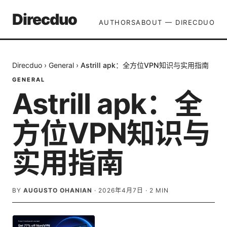
Direcduo
AUTHORS
ABOUT — DIRECDUO
Direcduo
›
General
›
Astrill apk：全方位VPN知识与实用指南
GENERAL
Astrill apk：全
方位VPN知识与
实用指南
BY
AUGUSTO OHANIAN
·
2026年4月7日
·
2
MIN