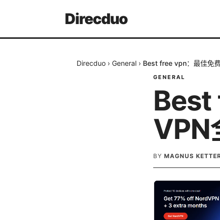
Direcduo
Direcduo
›
General
›
Best free vpn：
GENERAL
Bes
VP
BY
MAGNUS KETTE