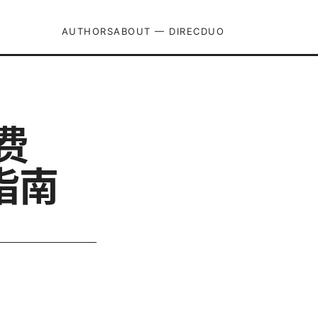
AUTHORS
ABOUT — DIRECDUO
免费
指南