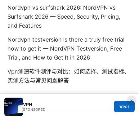
Nordvpn vs surfshark 2026: NordVPN vs
Surfshark 2026 — Speed, Security, Pricing,
and Features
Nordvpn testversion is there a truly free trial
how to get it — NordVPN Testversion, Free
Trial, and How to Get It in 2026
Vpn测速软件测评与对比：如何选择、测试指标、
实测方法与常见问题解答
×
VPN
Visit
SPONSORED
© 2026 DIRECDUO. ALL RIGHTS RESERVED.
Direcduo Network LLC