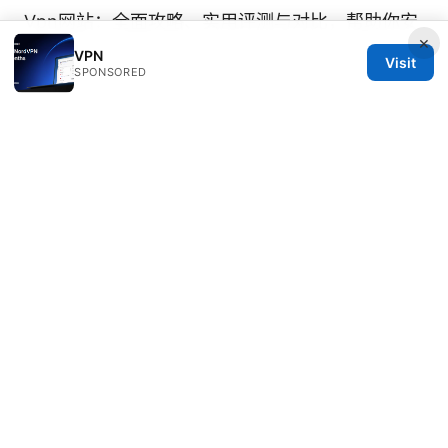
Vpn网站：全面攻略、实用评测与对比，帮助你安
×
全上网
VPN
Visit
SPONSORED
© 2026 DIRECDUO. ALL RIGHTS RESERVED.
Direcduo Network LLC
233 South Wacker Drive
Chicago, IL, 60601
US
team@direcduo.com
+1-617-555-0149
About
Privacy Policy
Terms of Use