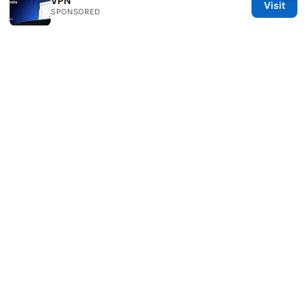
VPN
Visit
ti
SPONSORED
Best vpn for china multiple devices:
Comprehensive Guide for 2026
Cisco client：
全方位解读与实操指南，提升你的VPN体验
Gia nordvpn bao nhieu huong dan chi tiet cap
nhat 2026: So sánh, hướng dẫn và cập nhật
mới nhất
Vpn免费: 全面指南、实用技巧与最新趋势
Как включить vpn
© 2026 DIRECDUO. ALL RIGHTS RESERVED.