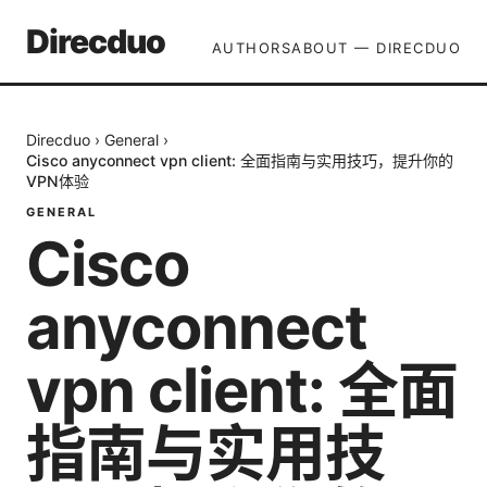
Direcduo
AUTHORS
ABOUT — DIRECDUO
Direcduo
›
General
›
Cisco anyconnect vpn client: 全面指南与实用技巧，提升你的
VPN体验
GENERAL
Cisco
anyconnect
vpn client: 全面
指南与实用技