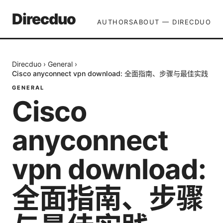
Direcduo
AUTHORS
ABOUT — DIRECDUO
Direcduo
›
General
›
Cisco anyconnect vpn download: 全面指南、步骤与最佳实践
GENERAL
Cisco
anyconnect
vpn download:
全面指南、步骤