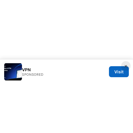
×
VPN
Visit
SPONSORED
Direcduo Network LLC
233 South Wacker Drive
Chicago, IL, 60601
US
team@direcduo.com
+1-617-555-0149
About
Privacy Policy
Terms of Use