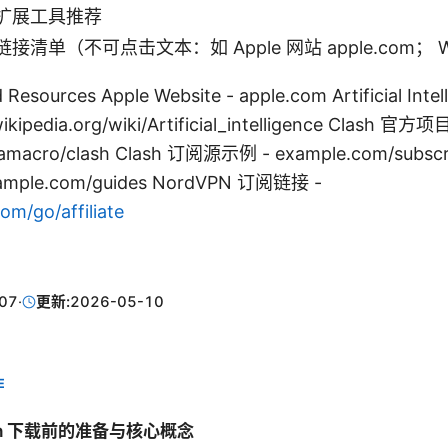
扩展工具推荐
清单（不可点击文本：如 Apple 网站 apple.com； Wiki
 Resources Apple Website - apple.com Artificial Intel
wikipedia.org/wiki/Artificial_intelligence Clash 官方项目
eamacro/clash Clash 订阅源示例 - example.com/subscr
ample.com/guides NordVPN 订阅链接 -
m/go/affiliate
07
·
更新:
2026-05-10
E
sh 下载前的准备与核心概念