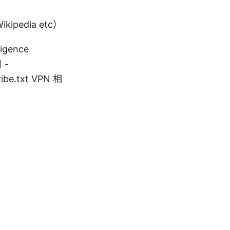
pedia etc）
ligence
 -
ibe.txt VPN 相