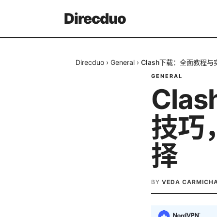
Direcduo
Direcduo
›
General
›
Clash下载：全面教程
GENERAL
Cl
技巧
择
BY
VEDA CARMICH