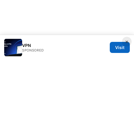
×
VPN
Visit
SPONSORED
Direcduo Network LLC
233 South Wacker Drive
Chicago, IL, 60601
US
team@direcduo.com
+1-617-555-0149
About
Privacy Policy
Terms of Use