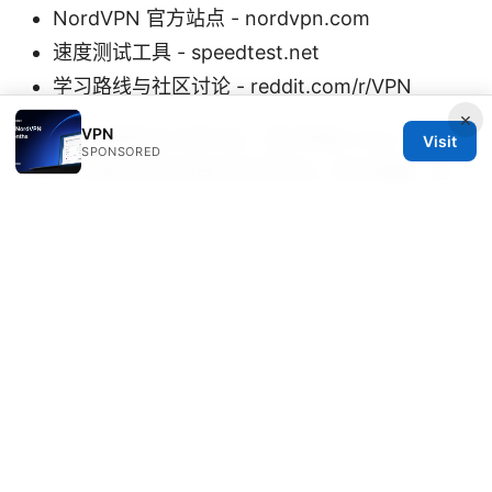
NordVPN 官方站点 - nordvpn.com
速度测试工具 - speedtest.net
学习路线与社区讨论 - reddit.com/r/VPN
×
VPN
以上内容帮助你从零开始，逐步掌握 Clash verge
Visit
SPONSORED
rev，并能在实际场景中应用自如。再次提醒，若
你想深入了解并获取更多实操技巧，点击下面的
affiliate 链接查看相关 VPN 方案与优惠：
NordVPN 购买页面
Sources:
Proxy in edge: comprehensive guide to using a
proxy in edge browser for privacy, security,
and streaming in 2025
Surfshark vpnの料金：2026年最新、最安値で賢