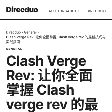
Direcduo
AUTHORS
ABOUT — DIRECDUO
Direcduo
›
General
›
Clash Verge Rev: 让你全面掌握 Clash verge rev 的最新技巧与
实战指南
GENERAL
Clash Verge
Rev: 让你全面
掌握 Clash
verge rev 的最