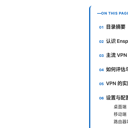
ON THIS PAG
目录摘要
认识 En
主流 VP
如何评估与
VPN 的
设置与配
桌面端（W
移动端（i
路由器