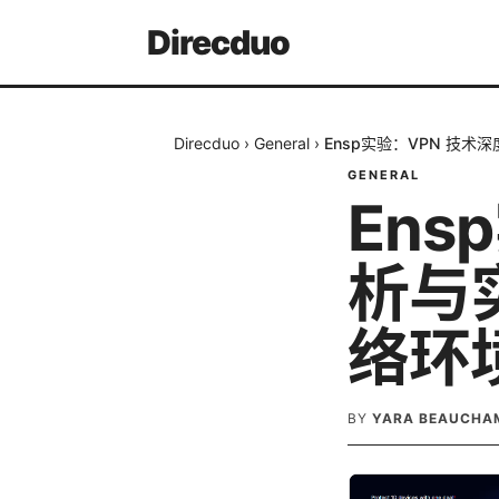
Direcduo
Direcduo
›
General
›
Ensp实验：VPN 技
GENERAL
Ens
析与
络环
BY
YARA BEAUCHA