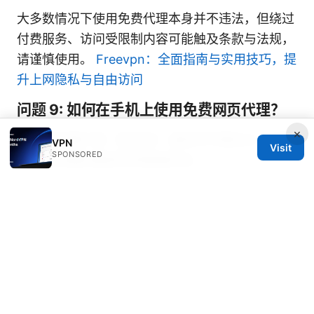
大多数情况下使用免费代理本身并不违法，但绕过
付费服务、访问受限制内容可能触及条款与法规，
请谨慎使用。
Freevpn：全面指南与实用技巧，提
升上网隐私与自由访问
问题 9: 如何在手机上使用免费网页代理？
×
使用浏览器扩展（若支持）或网页代理站点，但要
VPN
Visit
SPONSORED
注意移动端的兼容性和数据安全。
问题 10: 免费代理和 Tor 有什么区别？
Tor 着重于匿名性和多层加密，但速度较慢且使用
体验不同；免费代理更易用，但隐私保护程度低。
问题 11: 免费代理是否能用来保护企业数
据？