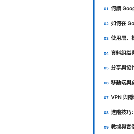
何謂 Go
如何在 G
使用層、
資料組織
分享與協
移動端與
VPN 
進階技巧
數據與實