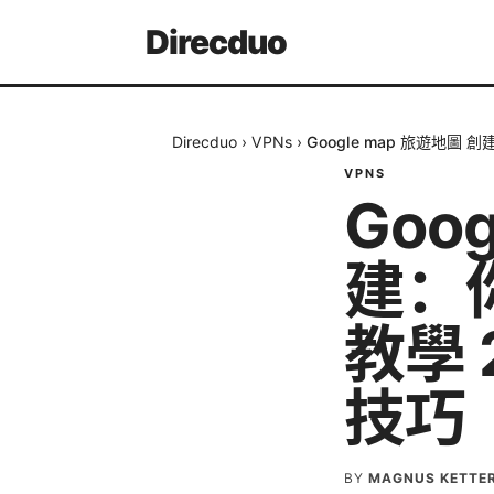
Direcduo
Direcduo
›
VPNs
›
Google map 旅遊地
VPNS
Goo
建：
教學 
技巧
BY
MAGNUS KETTE