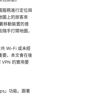
圖服務進行定位與
地圖上的旅客來
隨著移動裝置的普
能隨手打開地圖，
Wi-Fi 或未經
重要。本文會在後
VPN 的實用要
）
aps」功能。跟著