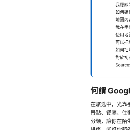
我應該
如何確
地圖內
我在手
使用地
可以把
如何把
對於初
Source
何謂 Goo
在旅途中，光靠手
景點、餐廳、住
分類，讓你在陌
排序，能幫你節