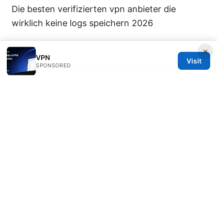
Die besten verifizierten vpn anbieter die
wirklich keine logs speichern 2026
×
VPN
Visit
SPONSORED
© 2026 DIRECDUO. ALL RIGHTS RESERVED.
Direcduo Network LLC
233 South Wacker Drive
Chicago, IL, 60601
US
team@direcduo.com
+1-617-555-0149
About
Privacy Policy
Terms of Use