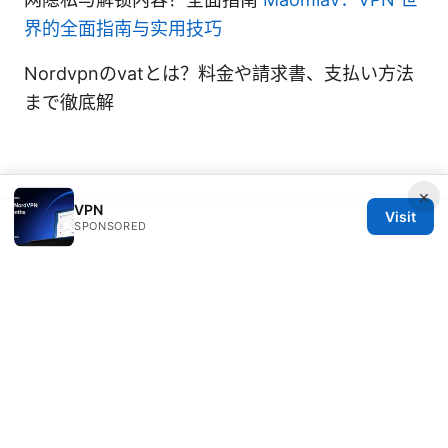
界的全面指南与实用技巧
Nordvpnのvatとは？料金や請求書、支払い方法
まで徹底解
×
VPN
Visit
SPONSORED
© 2026 DIRECDUO. ALL RIGHTS RESERVED.
Direcduo Network LLC
233 South Wacker Drive
Chicago, IL, 60601
US
team@direcduo.com
+1-617-555-0149
About
Privacy Policy
Terms of Use