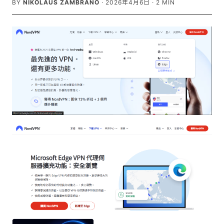
BY
NIKOLAUS ZAMBRANO
·
2026年4月6日
·
2
MIN