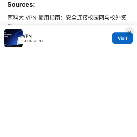
Sources:
南科大 VPN 使用指南：安全连接校园网与校外资
源
×
VPN
Visit
Mac vpn wont connect heres exactly how to
SPONSORED
fix it
보안 vpn 연결 설정하기 windows 10 완벽 가이드
2025: 단계별 구성, 최적 프로토콜 선택, 보안 팁 포
함
新vpn 全面指南：新vpn 的定义、在加拿大的使用
场景、选购要点与实操教程
Microsoft on VPNs:
深度指南揭示为何企业和个人都需要一款可靠的隐
藏与保护工具
Vpnを家庭で使う！初心者向けにメリット・デメ