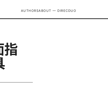
AUTHORS
ABOUT — DIRECDUO
全面指
具