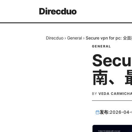
Direcduo
Direcduo
›
General
›
Secure vpn for p
GENERAL
Secu
南、
BY
VEDA CARMICH
发布:
2026-04-