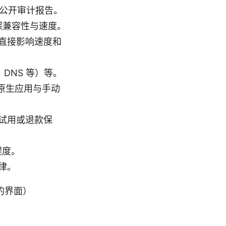
并公开审计报告。
，确保兼容性与速度。
直接影响速度和
C、DNS 等）等。
 的原生应用与手动
试用或退款保
程度。
律。
统的界面）