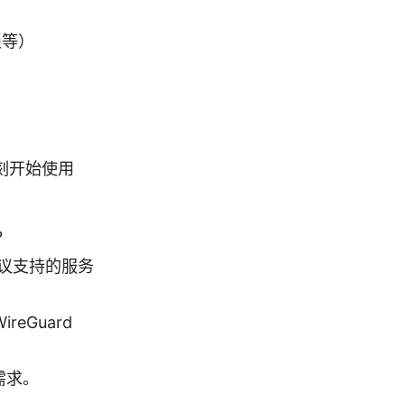
锁等）
刻开始使用
？
议支持的服务
eGuard
需求。