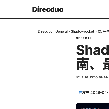
Direcduo
Direcduo
›
General
›
Shadowrocket下载
GENERAL
Sha
南、
BY
AUGUSTO OHAN
发布:
2026-04-