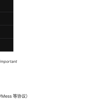
 important
VMess 等协议）