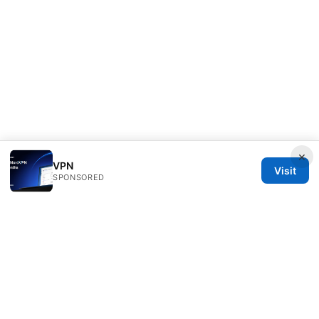
×
VPN
Visit
SPONSORED
Direcduo Network LLC
233 South Wacker Drive
Chicago, IL, 60601
US
team@direcduo.com
+1-617-555-0149
About
Privacy Policy
Terms of Use