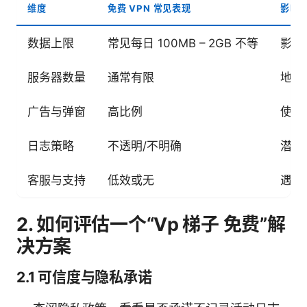
维度
免费 VPN 常见表现
影响
数据上限
常见每日 100MB – 2GB 不等
影响
服务器数量
通常有限
地理
广告与弹窗
高比例
使用
日志策略
不透明/不明确
潜在
客服与支持
低效或无
遇到
2. 如何评估一个“Vp 梯子 免费”解
决方案
2.1 可信度与隐私承诺