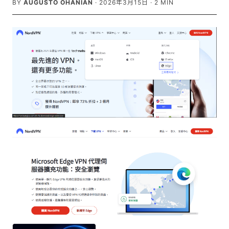
BY
AUGUSTO OHANIAN
·
2026年3月15日
·
2
MIN