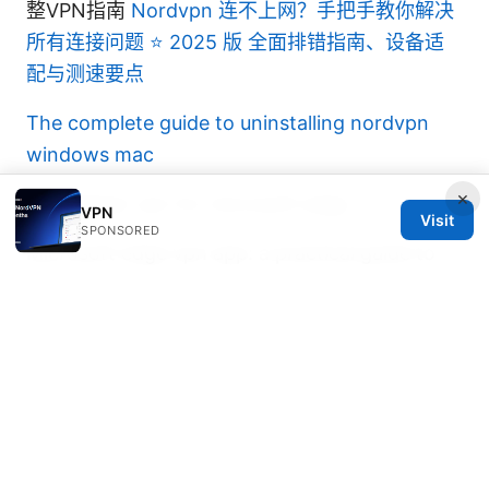
整VPN指南
Nordvpn 连不上网？手把手教你解决
所有连接问题 ⭐ 2025 版 全面排错指南、设备适
配与测速要点
The complete guide to uninstalling nordvpn
windows mac
×
Tunnelbear vpn for microsoft edge
VPN
Visit
SPONSORED
Microsoft edge vpn app: a practical guide to
Edge Secure Network, its limits, setup steps,
and top full-vpn alternatives
港澳vpn 使用全指南：选择、设置、性能对比、常
见问题与防窥隐私要点