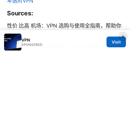
年选对VPN
Sources:
性价 比高 机场：VPN 选购与使用全指南，帮助你
省钱又更安全
×
VPN
Visit
SPONSORED
三星vpn 设置与使用指南：在三星设备上实现安全
隐私、OpenVPN/IKEv2、L2TP、速度优化与流媒
体解锁
Nordvpn est ce vraiment un antivirus la verite
enfin revelee
How Many NordVPN Users Are There
Unpacking the Numbers and Why It Matters
More Than You Think
免费vpn加速器推荐：全面评测、免费方案选择、