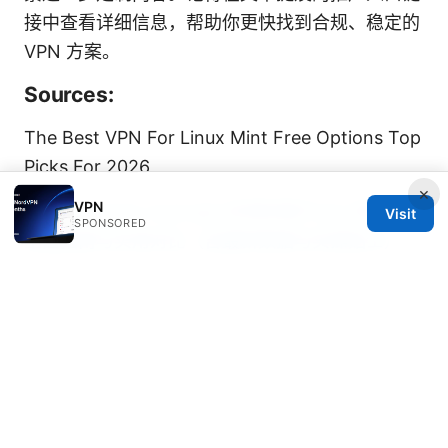
接中查看详细信息，帮助你更快找到合规、稳定的
VPN 方案。
Sources:
The Best VPN For Linux Mint Free Options Top
Picks For 2026
×
VPN
Edge browser mod apk
好用的梯子vpn 知乎：
Visit
SPONSORED
全面指南与实用对比（含最新数据与实操贴士）
Openvpn not connecting heres how to fix it
fast
Proton vpn wont open heres how to fix it fast:
Quick Fixes, Tips, and Troubleshooting for
Proton VPN