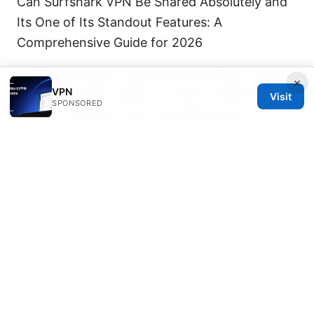
Can Surfshark VPN Be Shared Absolutely and
Its One of Its Standout Features: A
Comprehensive Guide for 2026
国内能使用的vpn：全面对比与实用指南，覆盖安
×
VPN
全、速度、价格、合规
Vpn 免費：全面指南與實
Visit
SPONSORED
用技巧，讓你安全上網、自由翻牆又省錢
How to Reset Your ExpressVPN Password
Without a Hassle: Quick Guide, Tips, and
Secure Steps
Nordvpn Email Address Your Complete Guide
to Managing It, Plus How to Use NordVPN for
Email Security
Ipsec vs ssl vpn welches ist die bessere wahl
fur dich