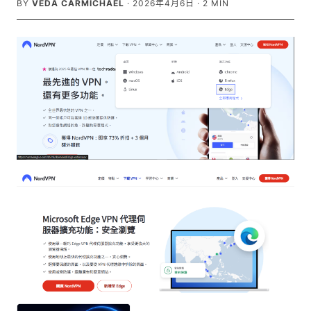
BY
VEDA CARMICHAEL
·
2026年4月6日
·
2
MIN