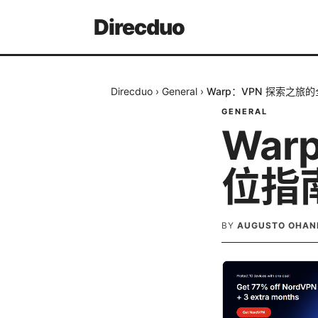
Direcduo
Direcduo
›
General
›
Warp：VPN 探索之
GENERAL
War
位指
BY
AUGUSTO OHAN