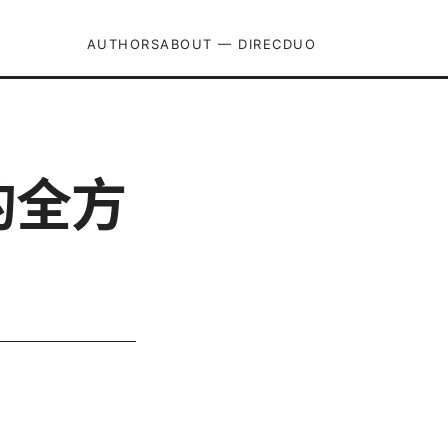
AUTHORS
ABOUT — DIRECDUO
的全方